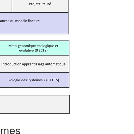
tèmes