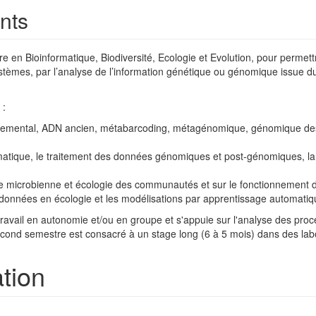
nts
re en Bioinformatique, Biodiversité, Ecologie et Evolution, pour perme
ystèmes, par l’analyse de l’information génétique ou génomique issue
 :
emental, ADN ancien, métabarcoding, métagénomique, génomique des
rmatique, le traitement des données génomiques et post-génomiques, la
gie microbienne et écologie des communautés et sur le fonctionnement
s données en écologie et les modélisations par apprentissage automatiq
travail en autonomie et/ou en groupe et s'appuie sur l'analyse des proc
e second semestre est consacré à un stage long (6 à 5 mois) dans des la
ation