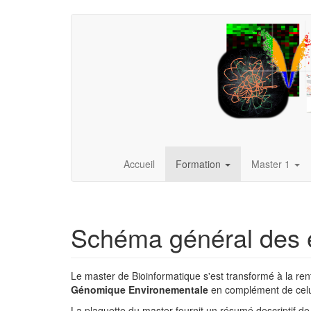
Accueil
Formation
Master 1
Schéma général des 
Le master de Bioinformatique s'est transformé à la ren
Génomique Environementale
en complément de celui
La plaquette du master fournit un résumé descriptif de 