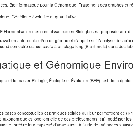
ences, Bioinformatique pour la Génomique, Traitement des graphes et 
ique, Génétique évolutive et quantitative,
 UE Harmonisation des connaissances en Biologie sera proposée aux étu
travail en autonomie et/ou en groupe et s'appuie sur l'analyse des proc
e second semestre est consacré à un stage long (6 à 5 mois) dans des la
matique et Génomique Envi
ique et le master Biologie, Écologie et Évolution (BEE), est donc égal
s bases conceptuelles et pratiques solides qui leur permettront de (i)
é taxonomique et fonctionnelle de ces prélèvements, (iii) modéliser les
lution et prédire leur capacité d’adaptation, à l’aide de méthodes statis